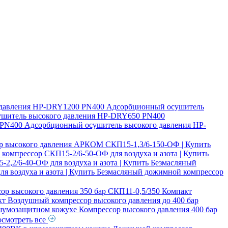
давления
HP-DRY1200 PN400 Адсорбционный осушитель
шитель высокого давления
HP-DRY650 PN400
PN400 Адсорбционный осушитель высокого давления
HP-
р высокого давления АРКОМ СКП15-1,3/6-150-ОФ | Купить
компрессор СКП15-2/6-50-ОФ для воздуха и азота | Купить
,2/6-40-ОФ для воздуха и азота | Купить
Безмасляный
я воздуха и азота | Купить
Безмасляный дожимной компрессор
ор высокого давления 350 бар СКП11-0,5/350 Компакт
кт
Воздушный компрессор высокого давления до 400 бар
 шумозащитном кожухе
Компрессор высокого давления 400 бар
смотреть все