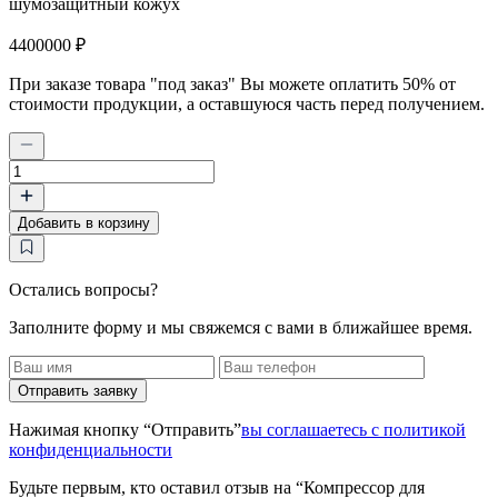
шумозащитный кожух
4400000 ₽
При заказе товара "под заказ" Вы можете оплатить 50% от
стоимости продукции, а оставшуюся часть перед получением.
Количество
товара
Компрессор
Добавить в корзину
для
заправки
дыхательных
аппаратов
Остались вопросы?
в
Заполните форму и мы свяжемся с вами в ближайшее время.
шумозащитном
кожухе
КДВ18-
850/350Ш
Отправить заявку
Нажимая кнопку “Отправить”
вы соглашаетесь с политикой
конфиденциальности
Будьте первым, кто оставил отзыв на “Компрессор для