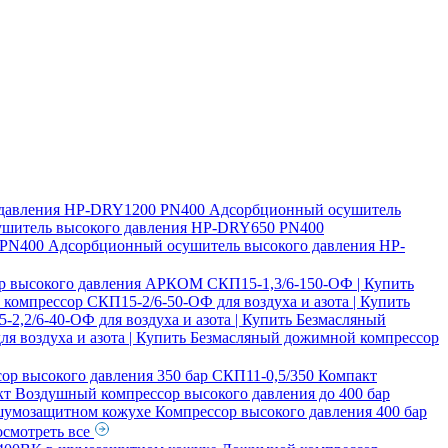
давления
HP-DRY1200 PN400 Адсорбционный осушитель
шитель высокого давления
HP-DRY650 PN400
PN400 Адсорбционный осушитель высокого давления
HP-
р высокого давления АРКОМ СКП15-1,3/6-150-ОФ | Купить
компрессор СКП15-2/6-50-ОФ для воздуха и азота | Купить
,2/6-40-ОФ для воздуха и азота | Купить
Безмасляный
я воздуха и азота | Купить
Безмасляный дожимной компрессор
ор высокого давления 350 бар СКП11-0,5/350 Компакт
кт
Воздушный компрессор высокого давления до 400 бар
 шумозащитном кожухе
Компрессор высокого давления 400 бар
смотреть все