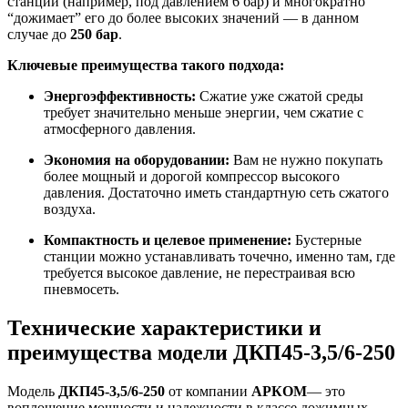
станции (например, под давлением 6 бар) и многократно
“дожимает” его до более высоких значений — в данном
случае до
250 бар
.
Ключевые преимущества такого подхода:
Энергоэффективность:
Сжатие уже сжатой среды
требует значительно меньше энергии, чем сжатие с
атмосферного давления.
Экономия на оборудовании:
Вам не нужно покупать
более мощный и дорогой компрессор высокого
давления. Достаточно иметь стандартную сеть сжатого
воздуха.
Компактность и целевое применение:
Бустерные
станции можно устанавливать точечно, именно там, где
требуется высокое давление, не перестраивая всю
пневмосеть.
Технические характеристики и
преимущества модели ДКП45-3,5/6-250
Модель
ДКП45-3,5/6-250
от компании
АРКОМ
— это
воплощение мощности и надежности в классе дожимных