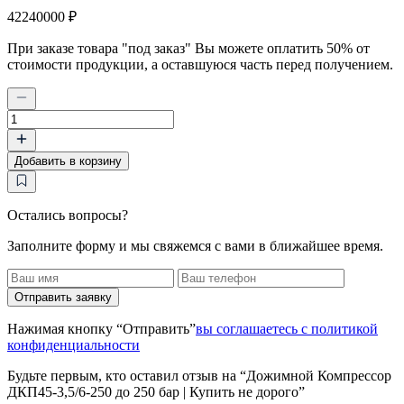
42240000 ₽
При заказе товара "под заказ" Вы можете оплатить 50% от
стоимости продукции, а оставшуюся часть перед получением.
Количество
товара
Дожимной
Добавить в корзину
Компрессор
ДКП45-
3,5/6-
250
Остались вопросы?
до
Заполните форму и мы свяжемся с вами в ближайшее время.
250
бар
|
Купить
Отправить заявку
не
дорого
Нажимая кнопку “Отправить”
вы соглашаетесь с политикой
конфиденциальности
Будьте первым, кто оставил отзыв на “Дожимной Компрессор
ДКП45-3,5/6-250 до 250 бар | Купить не дорого”