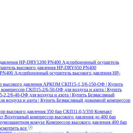
давления
HP-DRY1200 PN400 Адсорбционный осушитель
шитель высокого давления
HP-DRY650 PN400
PN400 Адсорбционный осушитель высокого давления
HP-
р высокого давления АРКОМ СКП15-1,3/6-150-ОФ | Купить
компрессор СКП15-2/6-50-ОФ для воздуха и азота | Купить
,2/6-40-ОФ для воздуха и азота | Купить
Безмасляный
я воздуха и азота | Купить
Безмасляный дожимной компрессор
ор высокого давления 350 бар СКП11-0,5/350 Компакт
кт
Воздушный компрессор высокого давления до 400 бар
 шумозащитном кожухе
Компрессор высокого давления 400 бар
смотреть все