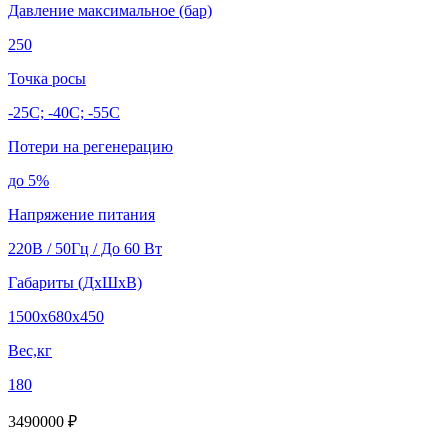
Давление максимальное (бар)
250
Точка росы
-25C; -40C; -55C
Потери на регенерацию
до 5%
Напряжение питания
220В / 50Гц / До 60 Вт
Габариты (ДхШхВ)
1500х680х450
Вес,кг
180
3490000 ₽