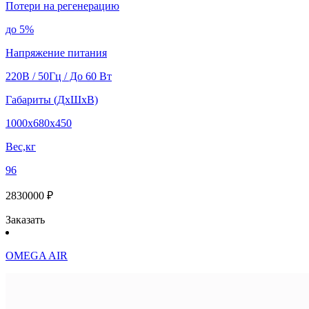
Потери на регенерацию
до 5%
Напряжение питания
220В / 50Гц / До 60 Вт
Габариты (ДхШхВ)
1000х680х450
Вес,кг
96
2830000 ₽
Заказать
OMEGA AIR