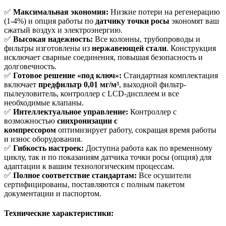
✅
Максимальная экономия:
Низкие потери на регенерацию
(1-4%) и опция работы по
датчику точки росы
экономят ваш
сжатый воздух и электроэнергию.
✅
Высокая надежность:
Все колонны, трубопроводы и
фильтры изготовлены из
нержавеющей стали
. Конструкция
исключает сварные соединения, повышая безопасность и
долговечность.
✅
Готовое решение «под ключ»:
Стандартная комплектация
включает
предфильтр 0,01 мг/м³
, выходной фильтр-
пылеуловитель, контроллер с LCD-дисплеем и все
необходимые клапаны.
✅
Интеллектуальное управление:
Контроллер с
возможностью
синхронизации с
компрессором
оптимизирует работу, сокращая время работы
и износ оборудования.
✅
Гибкость настроек:
Доступна работа как по временному
циклу, так и по показаниям датчика точки росы (опция) для
адаптации к вашим технологическим процессам.
✅
Полное соответствие стандартам:
Все осушители
сертифицированы, поставляются с полным пакетом
документации и паспортом.
Технические характеристики: