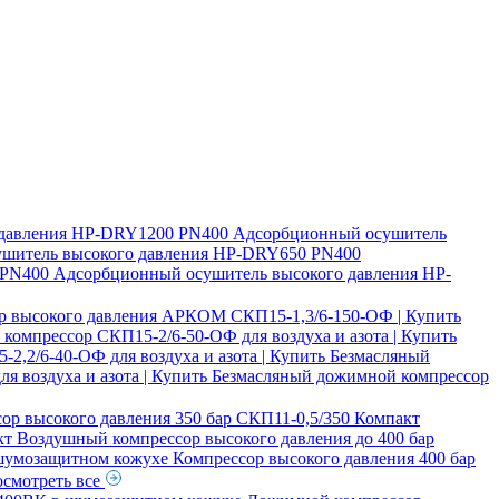
давления
HP-DRY1200 PN400 Адсорбционный осушитель
шитель высокого давления
HP-DRY650 PN400
PN400 Адсорбционный осушитель высокого давления
HP-
р высокого давления АРКОМ СКП15-1,3/6-150-ОФ | Купить
компрессор СКП15-2/6-50-ОФ для воздуха и азота | Купить
,2/6-40-ОФ для воздуха и азота | Купить
Безмасляный
я воздуха и азота | Купить
Безмасляный дожимной компрессор
ор высокого давления 350 бар СКП11-0,5/350 Компакт
кт
Воздушный компрессор высокого давления до 400 бар
 шумозащитном кожухе
Компрессор высокого давления 400 бар
смотреть все