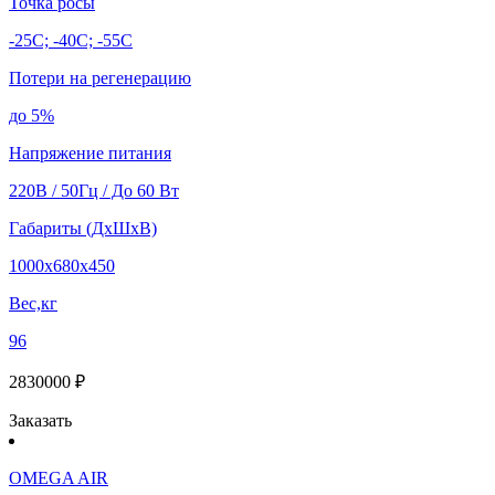
Точка росы
-25C; -40C; -55C
Потери на регенерацию
до 5%
Напряжение питания
220В / 50Гц / До 60 Вт
Габариты (ДхШхВ)
1000х680х450
Вес,кг
96
2830000 ₽
Заказать
OMEGA AIR