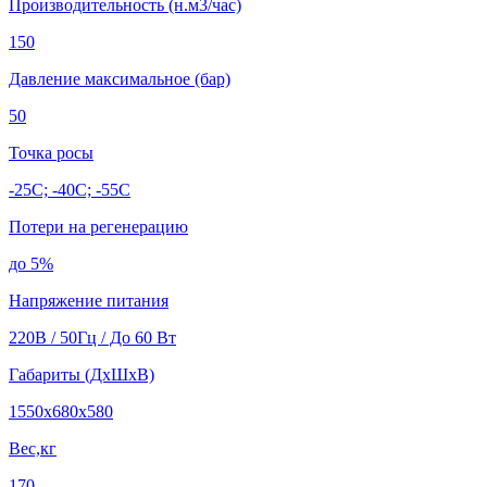
Производительность (н.м3/час)
150
Давление максимальное (бар)
50
Точка росы
-25C; -40C; -55C
Потери на регенерацию
до 5%
Напряжение питания
220В / 50Гц / До 60 Вт
Габариты (ДхШхВ)
1550х680х580
Вес,кг
170