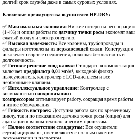
долгий срок службы даже в самых суровых условиях.
Ключевые преимущества осушителей HP-DRY:
✅
Максимальная экономия:
Низкие потери на регенерацию
(1-4%) и опция работы по
датчику точки росы
экономят ваш
сжатый воздух и электроэнергию.
✅
Высокая надежность:
Все колонны, трубопроводы и
фильтры изготовлены из
нержавеющей стали
. Конструкция
исключает сварные соединения, повышая безопасность и
долговечность.
✅
Готовое решение «под ключ»:
Стандартная комплектация
включает
предфильтр 0,01 мг/м³
, выходной фильтр-
пылеуловитель, контроллер с LCD-дисплеем и все
необходимые клапаны.
✅
Интеллектуальное управление:
Контроллер с
возможностью
синхронизации с
компрессором
оптимизирует работу, сокращая время работы
и износ оборудования.
✅
Гибкость настроек:
Доступна работа как по временному
циклу, так и по показаниям датчика точки росы (опция) для
адаптации к вашим технологическим процессам.
✅
Полное соответствие стандартам:
Все осушители
сертифицированы, поставляются с полным пакетом
документации и паспортом.