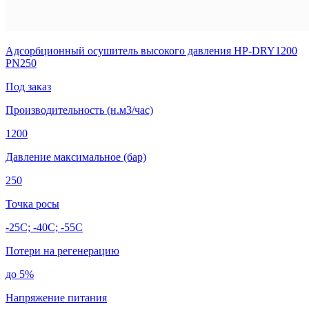
Адсорбционный осушитель высокого давления HP-DRY1200
PN250
Под заказ
Производительность (н.м3/час)
1200
Давление максимальное (бар)
250
Точка росы
-25C; -40C; -55C
Потери на регенерацию
до 5%
Напряжение питания