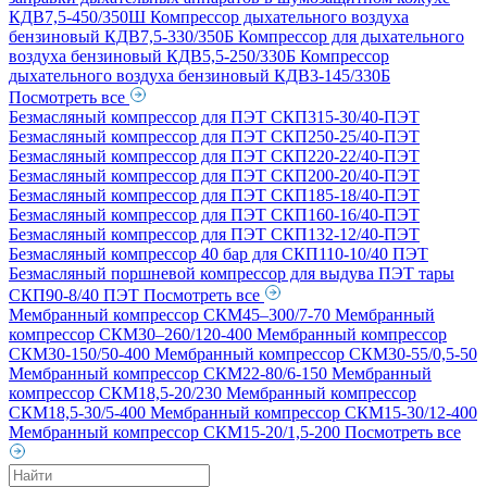
КДВ7,5-450/350Ш
Компрессор дыхательного воздуха
бензиновый КДВ7,5-330/350Б
Компрессор для дыхательного
воздуха бензиновый КДВ5,5-250/330Б
Компрессор
дыхательного воздуха бензиновый КДВ3-145/330Б
Посмотреть все
Безмасляный компрессор для ПЭТ СКП315-30/40-ПЭТ
Безмасляный компрессор для ПЭТ СКП250-25/40-ПЭТ
Безмасляный компрессор для ПЭТ СКП220-22/40-ПЭТ
Безмасляный компрессор для ПЭТ СКП200-20/40-ПЭТ
Безмасляный компрессор для ПЭТ СКП185-18/40-ПЭТ
Безмасляный компрессор для ПЭТ СКП160-16/40-ПЭТ
Безмасляный компрессор для ПЭТ СКП132-12/40-ПЭТ
Безмасляный компрессор 40 бар для СКП110-10/40 ПЭТ
Безмасляный поршневой компрессор для выдува ПЭТ тары
СКП90-8/40 ПЭТ
Посмотреть все
Мембранный компрессор СКМ45–300/7-70
Мембранный
компрессор СКМ30–260/120-400
Мембранный компрессор
СКМ30-150/50-400
Мембранный компрессор СКМ30-55/0,5-50
Мембранный компрессор СКМ22-80/6-150
Мембранный
компрессор СКМ18,5-20/230
Мембранный компрессор
СКМ18,5-30/5-400
Мембранный компрессор СКМ15-30/12-400
Мембранный компрессор СКМ15-20/1,5-200
Посмотреть все
Поиск