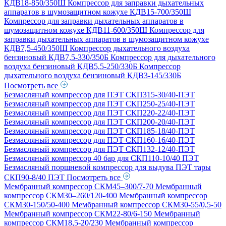
КДВ18-850/350Ш
Компрессор для заправки дыхательных
аппаратов в шумозащитном кожухе КДВ15-700/350Ш
Компрессор для заправки дыхательных аппаратов в
шумозащитном кожухе КДВ11-600/350Ш
Компрессор для
заправки дыхательных аппаратов в шумозащитном кожухе
КДВ7,5-450/350Ш
Компрессор дыхательного воздуха
бензиновый КДВ7,5-330/350Б
Компрессор для дыхательного
воздуха бензиновый КДВ5,5-250/330Б
Компрессор
дыхательного воздуха бензиновый КДВ3-145/330Б
Посмотреть все
Безмасляный компрессор для ПЭТ СКП315-30/40-ПЭТ
Безмасляный компрессор для ПЭТ СКП250-25/40-ПЭТ
Безмасляный компрессор для ПЭТ СКП220-22/40-ПЭТ
Безмасляный компрессор для ПЭТ СКП200-20/40-ПЭТ
Безмасляный компрессор для ПЭТ СКП185-18/40-ПЭТ
Безмасляный компрессор для ПЭТ СКП160-16/40-ПЭТ
Безмасляный компрессор для ПЭТ СКП132-12/40-ПЭТ
Безмасляный компрессор 40 бар для СКП110-10/40 ПЭТ
Безмасляный поршневой компрессор для выдува ПЭТ тары
СКП90-8/40 ПЭТ
Посмотреть все
Мембранный компрессор СКМ45–300/7-70
Мембранный
компрессор СКМ30–260/120-400
Мембранный компрессор
СКМ30-150/50-400
Мембранный компрессор СКМ30-55/0,5-50
Мембранный компрессор СКМ22-80/6-150
Мембранный
компрессор СКМ18,5-20/230
Мембранный компрессор