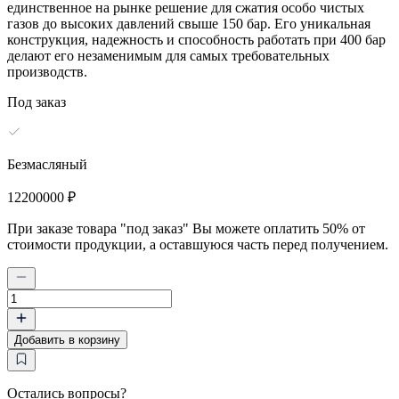
единственное на рынке решение для сжатия особо чистых
газов до высоких давлений свыше 150 бар. Его уникальная
конструкция, надежность и способность работать при 400 бар
делают его незаменимым для самых требовательных
производств.
Под заказ
Безмасляный
12200000 ₽
При заказе товара "под заказ" Вы можете оплатить 50% от
стоимости продукции, а оставшуюся часть перед получением.
Количество
товара
Мембранный
Добавить в корзину
компрессор
СКМ30–
260/120-
400
Остались вопросы?