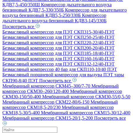
КДВ7,5-450/350Ш
Компрессор дыхательного воздуха
бензиновый КДВ7,5-330/350Б
Компрессор для дыхательного
воздуха бензиновый КДВ5,5-250/330Б
Компрессор
дыхательного воздуха бензиновый КДВ3-145/330Б
Посмотреть все
Безмасляный компрессор для ПЭТ СКП315-30/40-ПЭТ
Безмасляный компрессор для ПЭТ СКП250-25/40-ПЭТ
Безмасляный компрессор для ПЭТ СКП220-22/40-ПЭТ
Безмасляный компрессор для ПЭТ СКП200-20/40-ПЭТ
Безмасляный компрессор для ПЭТ СКП185-18/40-ПЭТ
Безмасляный компрессор для ПЭТ СКП160-16/40-ПЭТ
Безмасляный компрессор для ПЭТ СКП132-12/40-ПЭТ
Безмасляный компрессор 40 бар для СКП110-10/40 ПЭТ
Безмасляный поршневой компрессор для выдува ПЭТ тары
СКП90-8/40 ПЭТ
Посмотреть все
Мембранный компрессор СКМ45–300/7-70
Мембранный
компрессор СКМ30–260/120-400
Мембранный компрессор
СКМ30-150/50-400
Мембранный компрессор СКМ30-55/0,5-50
Мембранный компрессор СКМ22-80/6-150
Мембранный
компрессор СКМ18,5-20/230
Мембранный компрессор
СКМ18,5-30/5-400
Мембранный компрессор СКМ15-30/12-400
Мембранный компрессор СКМ15-20/1,5-200
Посмотреть все
Поиск