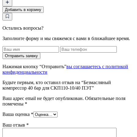
товара
Безмасляный
Добавить в корзину
компрессор
40
бар
для
Остались вопросы?
СКП110-
Заполните форму и мы свяжемся с вами в ближайшее время.
10/40
ПЭТ
Отправить заявку
Нажимая кнопку “Отправить”
вы соглашаетесь с политикой
конфиденциальности
Будьте первым, кто оставил отзыв на “Безмасляный
компрессор 40 бар для СКП110-10/40 ПЭТ”
Ваш адрес email не будет опубликован.
Обязательные поля
помечены
*
Ваша оценка
*
Ваш отзыв
*